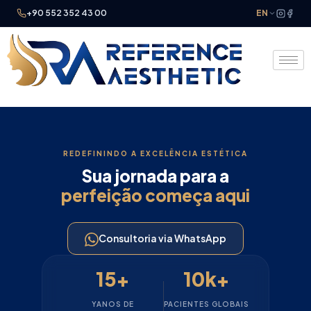
+90 552 352 43 00
EN
REDEFININDO A EXCELÊNCIA ESTÉTICA
Sua jornada para a
perfeição começa aqui
Consultoria via WhatsApp
15+
10k+
YANOS DE
PACIENTES GLOBAIS