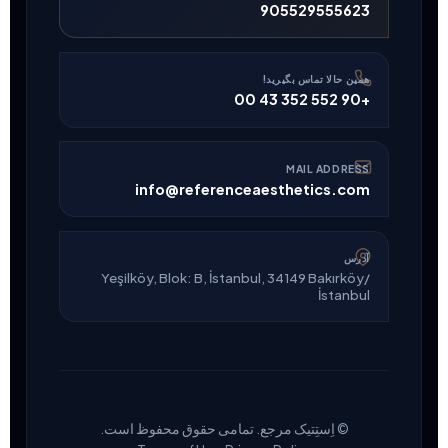
905529555623
همین حالا تماس بگیرید!
+90 552 352 43 00
MAIL ADDRESS
info@referenceaesthetics.com
آدرس
Yeşilköy, Blok: B, İstanbul, 34149 Bakırköy/
İstanbul
© اِستِتیک مرجع. تمامی حقوق محفوظ است.