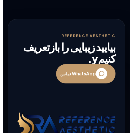
should
be
left
blank
REFERENCE AESTHETIC
بیایید زیبایی را بازتعریف
کنیمy.
WhatsApp تماس