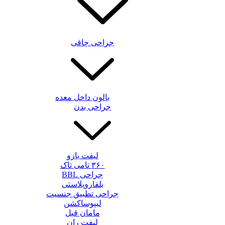
جراحی چاقی
بالون داخل معده
جراحی بدن
لیفت بازو
۳۶۰ تامی تاک
جراحی BBL
بلفاروپلاستی
جراحی تطبیق جنسیت
لیپوساکشن
مامان قبل
لیفت ران