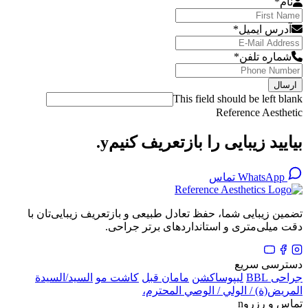
*
س ایمیل
*
ره تلفن
*
ل
This field should be left
Reference Aest
ید زیبایی را بازتعریف کنیمy.
WhatsA تماس
 زیبایی شما، حفظ تعادل طبیعی و بازتعریف زیبایی‌تان با
یلی‌متری و استانداردهای برتر جراحی.
سی سریع
BBL
لیپوساکشن
مامان قبل
کاشت مو
السيد/السيدة
ض(ة) / الولي / الوصي المحترم،
و رزروn