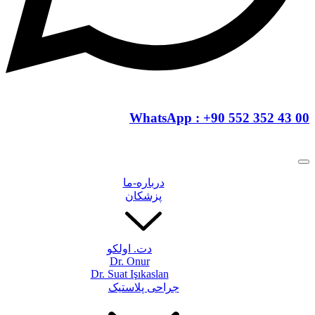
WhatsApp : +90 552 352 4
درباره-ما
پزشکان
دت. اولکو
Dr. Onur
Dr. Suat Işıkaslan
جراحی پلاستیک